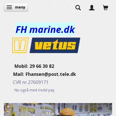
meny
Ändra navigering
FH marine.dk
Mobil: 29 66 30 82
Mail:
Fhansen@post.tele.dk
CVR nr.27609171
Nu også med mobil pay