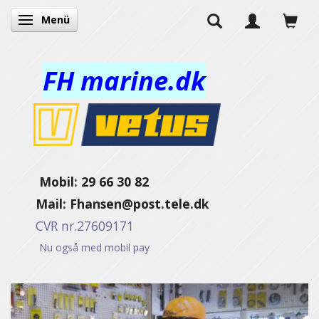
Menü
Anzeige ändern
FH marine.dk
Mobil: 29 66 30 82
Mail:
Fhansen@post.tele.dk
CVR nr.27609171
Nu også med mobil pay