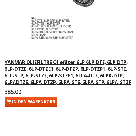
YANMAR OLIEFILTRE Oliefilter 6LP 6LP-DTE, 6LP-DTP,
6LP-DTZE, 6LP-DTZE1, 6LP-DTZP, 6LP-DTZP1, 6LP-STE,
6LP-STP, 6LP-STZE, 6LP-STZE1, 6LPA-DTE, 6LPA-DTP,
6LPADTZE, 6LPA-DTZP, 6LPA-STE, 6LPA-STP, 6LPA-STZP
385,00
IN DEN WARENKORB