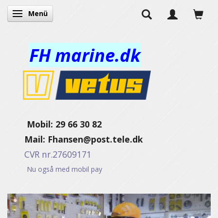
Menü
Anzeige ändern
FH marine.dk
Mobil: 29 66 30 82
Mail:
Fhansen@post.tele.dk
CVR nr.27609171
Nu også med mobil pay