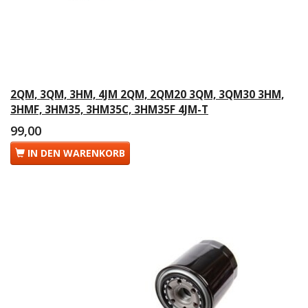
2QM, 3QM, 3HM, 4JM 2QM, 2QM20 3QM, 3QM30 3HM,
3HMF, 3HM35, 3HM35C, 3HM35F 4JM-T
99,00
IN DEN WARENKORB