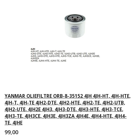
YANMAR OLIEFILTRE ORB-8-35152 4JH 4JH-HT, 4JH-HTE,
4JH-T, 4JH-TE 4JH2-DTE, 4JH2-HTE, 4JH2-TE, 4JH2-UTB,
4JH2-UTE, 4JH2E 4JH3, 4JH3-DTE, 4JH3-HTE, 4JH3-TCE,
4JH3-TE, 4JH3CE, 4JH3E, 4JH3ZA 4JH4E, 4JH4-HTE, 4JH4-
TE, 4JHE
99,00