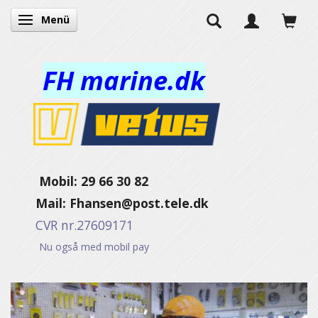
Menü
Anzeige ändern
FH marine.dk
Mobil: 29 66 30 82
Mail:
Fhansen@post.tele.dk
CVR nr.27609171
Nu også med mobil pay