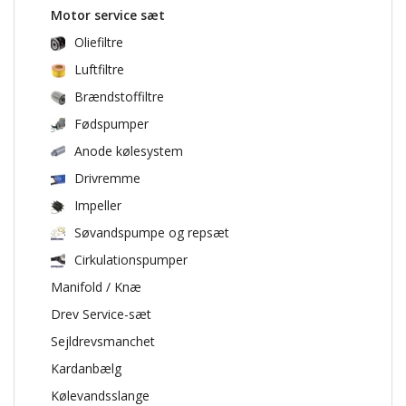
Motor service sæt
Oliefiltre
Luftfiltre
Brændstoffiltre
Fødspumper
Anode kølesystem
Drivremme
Impeller
Søvandspumpe og repsæt
Cirkulationspumper
Manifold / Knæ
Drev Service-sæt
Sejldrevsmanchet
Kardanbælg
Kølevandsslange