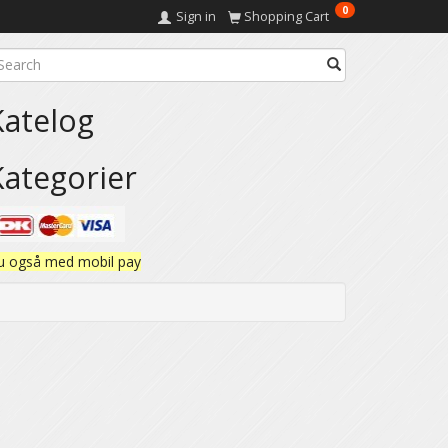
0
Sign in
Shopping Cart
Katelog
Kategorier
u også med mobil pay