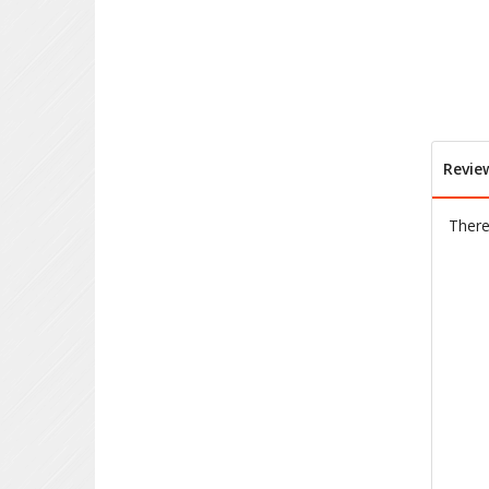
Revie
There 