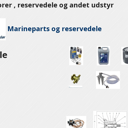
er , reservedele og andet udstyr
Marineparts og
reservedele
le
e
e