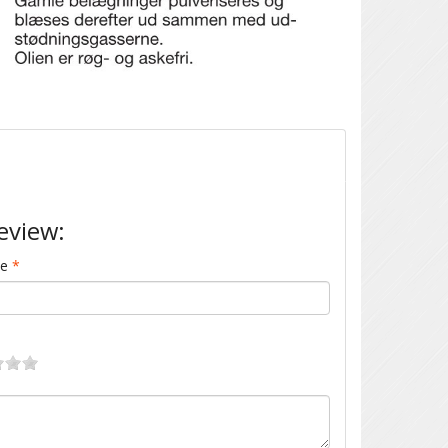
eview:
me