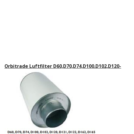
Orbitrade Luftfilter D60,D70,D74,D100.D102,D120-