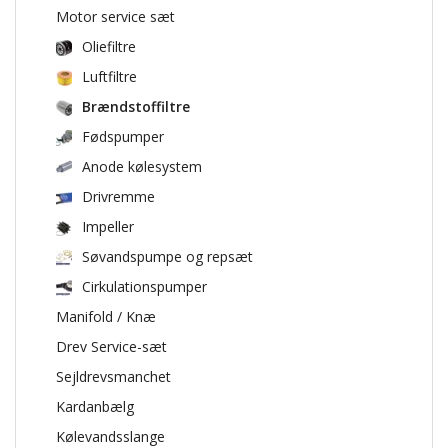
Motor service sæt
Oliefiltre
Luftfiltre
Brændstoffiltre
Fødspumper
Anode kølesystem
Drivremme
Impeller
Søvandspumpe og repsæt
Cirkulationspumper
Manifold / Knæ
Drev Service-sæt
Sejldrevsmanchet
Kardanbælg
Kølevandsslange