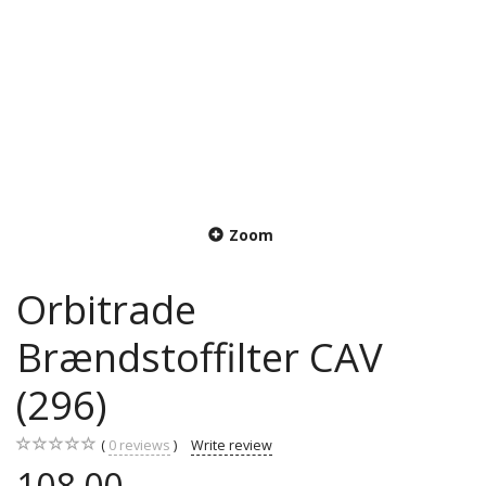
Zoom
Orbitrade
Brændstoffilter CAV
(296)
0
reviews
Write review
108,00