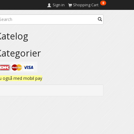
0
Sign in
Shopping Cart
Katelog
Kategorier
u også med mobil pay