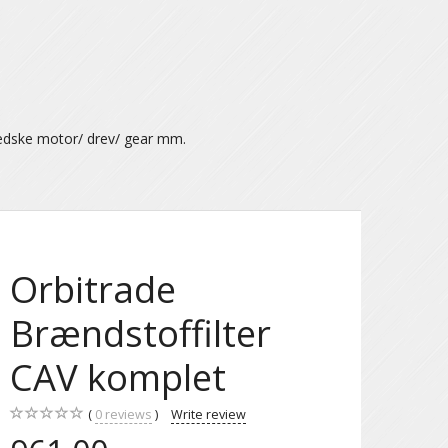
ædske motor/ drev/ gear mm.
Orbitrade
Brændstoffilter
CAV komplet
0
reviews
Write review