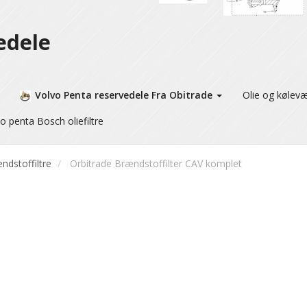
edele
Volvo Penta reservedele Fra Obitrade
Olie og kølev
o penta Bosch oliefiltre
ndstoffiltre
Orbitrade Brændstoffilter CAV komplet