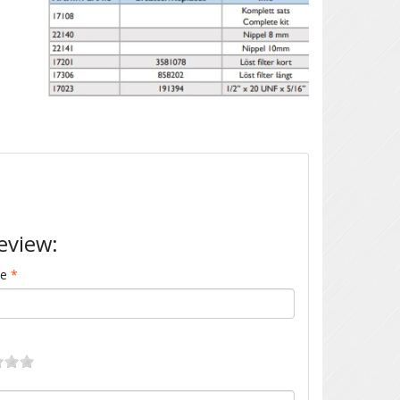
eview:
me