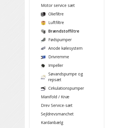
Motor service sæt
Oliefiltre
Luftfiltre
Brændstoffiltre
Fødspumper
Anode kølesystem
Drivremme
Impeller
Søvandspumpe og
repsæt
Cirkulationspumper
Manifold / Knæ
Drev Service-sæt
Sejldrevsmanchet
Kardanbælg