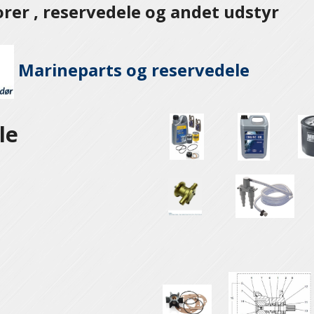
er , reservedele og andet udstyr
Marineparts og
reservedele
le
e
e