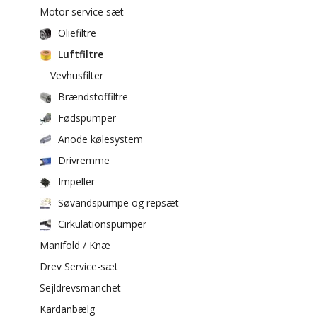
Motor service sæt
Oliefiltre
Luftfiltre
Vevhusfilter
Brændstoffiltre
Fødspumper
Anode kølesystem
Drivremme
Impeller
Søvandspumpe og repsæt
Cirkulationspumper
Manifold / Knæ
Drev Service-sæt
Sejldrevsmanchet
Kardanbælg