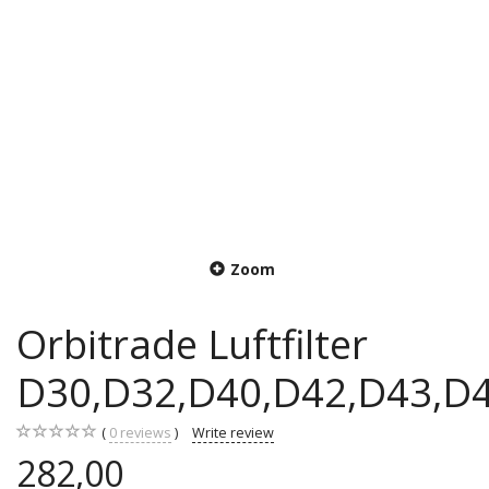
Zoom
Orbitrade Luftfilter
D30,D32,D40,D42,D43,D4
0
reviews
Write review
282,00