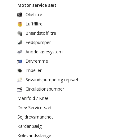
Motor service sæt
Oliefiltre
Luftfiltre
Brændstoffiltre
Fødspumper
Anode kølesystem
Drivremme
Impeller
Søvandspumpe og repsæt
Cirkulationspumper
Manifold / Knæ
Drev Service-sæt
Sejldrevsmanchet
Kardanbælg
Kølevandsslange