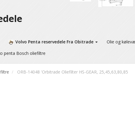
edele
Volvo Penta reservedele Fra Obitrade
Olie og kølev
o penta Bosch oliefiltre
filtre
ORB-14048 'Orbitrade Oliefilter HS-GEAR, 25,45,63,80,85