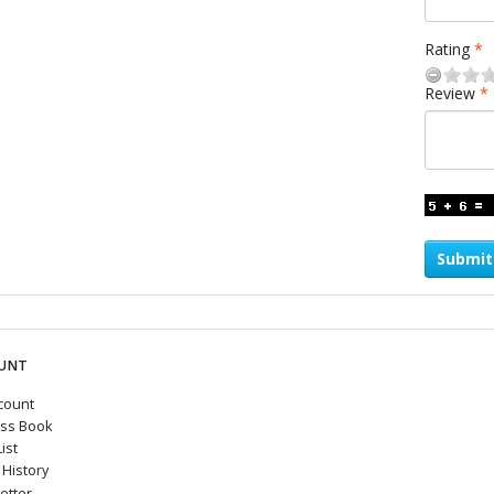
Rating
Review
Submit
UNT
count
ss Book
ist
History
etter