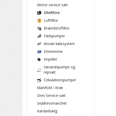
Motor service sæt
Oliefiltre
Luftfiltre
Brændstoffiltre
Fødspumper
Anode kølesystem
Drivremme
Impeller
Søvandspumpe og
repsæt
Cirkulationspumper
Manifold / Knæ
Drev Service-sæt
Sejldrevsmanchet
Kardanbælg