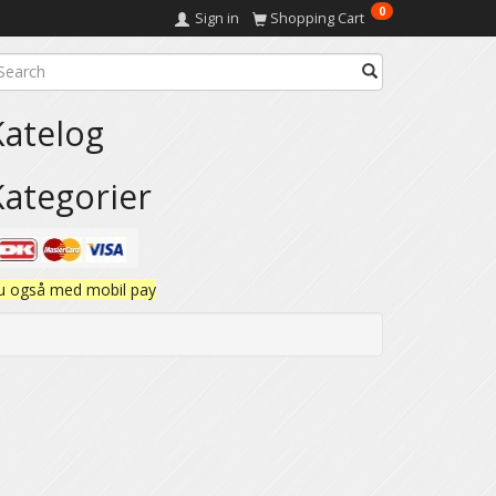
0
Sign in
Shopping Cart
Katelog
Kategorier
u også med mobil pay