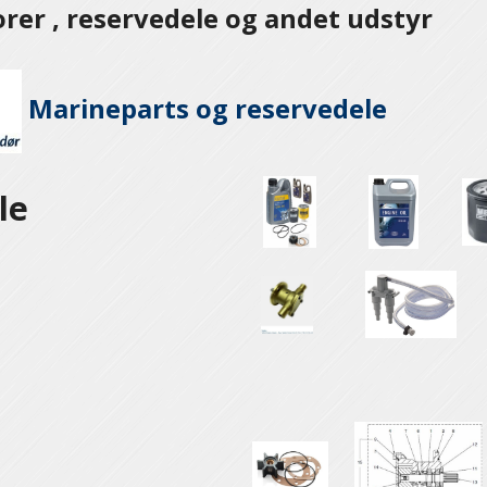
er , reservedele og andet udstyr
Marineparts og
reservedele
le
e
e