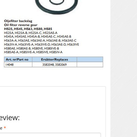
eview:
me