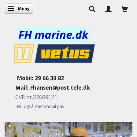
Meny
Veksle navigasjon
FH marine.dk
Mobil: 29 66 30 82
Mail:
Fhansen@post.tele.dk
CVR nr.27609171
Nu også med mobil pay