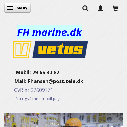
Meny
Veksle navigasjon
FH marine.dk
Mobil: 29 66 30 82
Mail:
Fhansen@post.tele.dk
CVR nr.27609171
Nu også med mobil pay