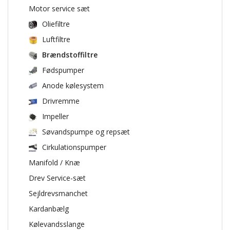
Motor service sæt
Oliefiltre
Luftfiltre
Brændstoffiltre
Fødspumper
Anode kølesystem
Drivremme
Impeller
Søvandspumpe og repsæt
Cirkulationspumper
Manifold / Knæ
Drev Service-sæt
Sejldrevsmanchet
Kardanbælg
Kølevandsslange