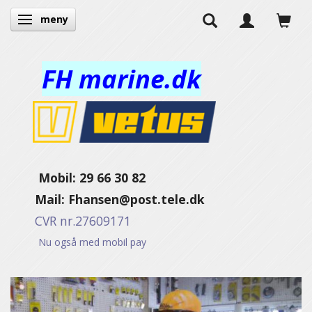
meny
Ändra navigering
FH marine.dk
Mobil: 29 66 30 82
Mail:
Fhansen@post.tele.dk
CVR nr.27609171
Nu også med mobil pay