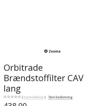
Zooma
Orbitrade
Brændstoffilter CAV
lang
0
anmeldelser
Skriv bedömning
438,00