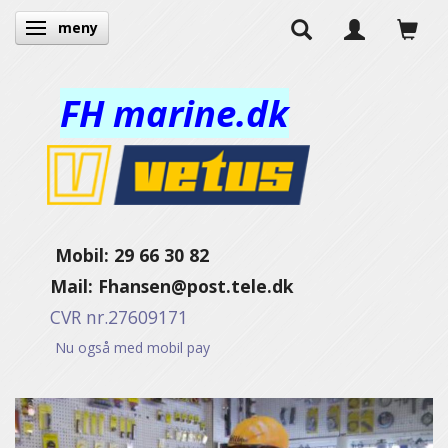
meny
Ändra navigering
FH marine.dk
Mobil: 29 66 30 82
Mail:
Fhansen@post.tele.dk
CVR nr.27609171
Nu også med mobil pay