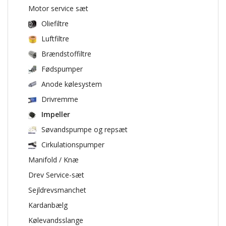
Motor service sæt
Oliefiltre
Luftfiltre
Brændstoffiltre
Fødspumper
Anode kølesystem
Drivremme
Impeller
Søvandspumpe og repsæt
Cirkulationspumper
Manifold / Knæ
Drev Service-sæt
Sejldrevsmanchet
Kardanbælg
Kølevandsslange