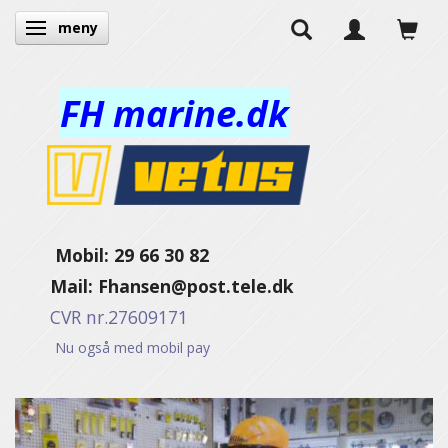
meny
Ändra navigering
FH marine.dk
Mobil: 29 66 30 82
Mail:
Fhansen@post.tele.dk
CVR nr.27609171
Nu også med mobil pay