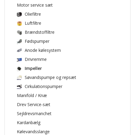
Motor service sæt
Oliefiltre
Luftfiltre
Brændstoffiltre
Fødspumper
Anode kølesystem
Drivremme
Impeller
Søvandspumpe og repsæt
Cirkulationspumper
Manifold / Knæ
Drev Service-sæt
Sejldrevsmanchet
Kardanbælg
Kølevandsslange