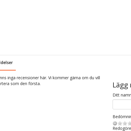
delser
inns inga recensioner här. Vi kommer gärna om du vill
Lägg 
rtera som den första.
Ditt nam
Bedömni
Redogöre