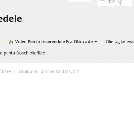
edele
Volvo Penta reservedele Fra Obitrade
Olie og kølev
o penta Bosch oliefiltre
tfiltre
Orbitrade Luftfilter D3,D31,D41