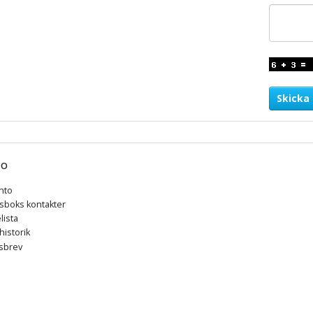
Skicka
TO
nto
sboks kontakter
lista
istorik
sbrev