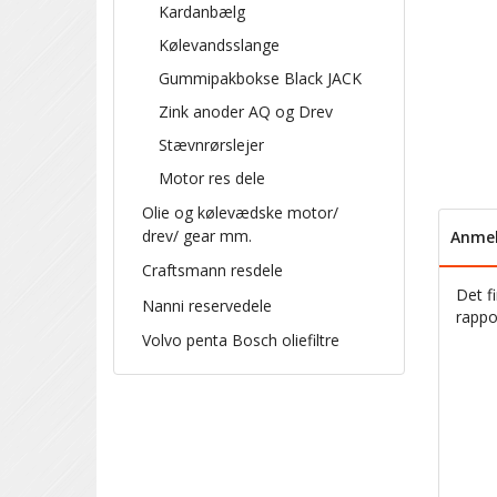
Kardanbælg
Kølevandsslange
Gummipakbokse Black JACK
Zink anoder AQ og Drev
Stævnrørslejer
Motor res dele
Olie og kølevædske motor/
drev/ gear mm.
Anmel
Craftsmann resdele
Det f
Nanni reservedele
rappo
Volvo penta Bosch oliefiltre