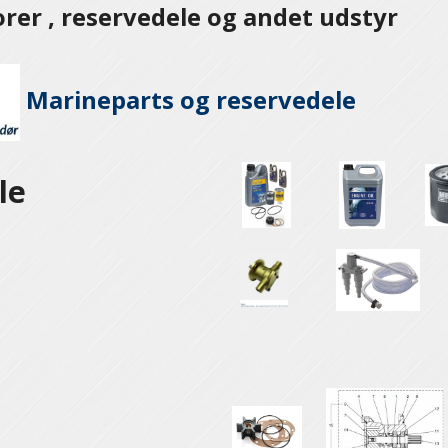
er , reservedele og andet udstyr
Marineparts og
reservedele
le
e
e