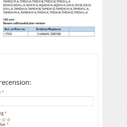
recension:
n
ng
lse