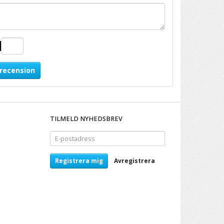
 recension
TILMELD NYHEDSBREV
E-
postadress
Registrera mig
Avregistrera