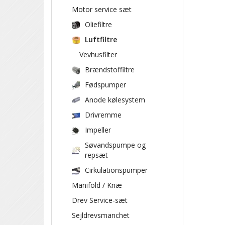
Motor service sæt
Oliefiltre
Luftfiltre
Vevhusfilter
Brændstoffiltre
Fødspumper
Anode kølesystem
Drivremme
Impeller
Søvandspumpe og
repsæt
Cirkulationspumper
Manifold / Knæ
Drev Service-sæt
Sejldrevsmanchet