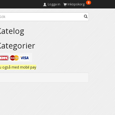
0
Logga in
Inköpskorg
Katelog
Kategorier
u også med mobil pay