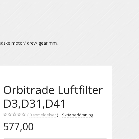
ædske motor/ drev/ gear mm.
Orbitrade Luftfilter
D3,D31,D41
0
anmeldelser
Skriv bedömning
577,00