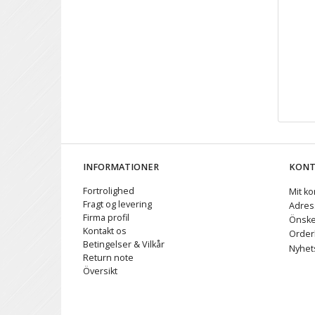
INFORMATIONER
KON
Fortrolighed
Mit ko
Fragt og levering
Adres
Firma profil
Önske
Kontakt os
Orderh
Betingelser & Vilkår
Nyhet
Return note
Översikt