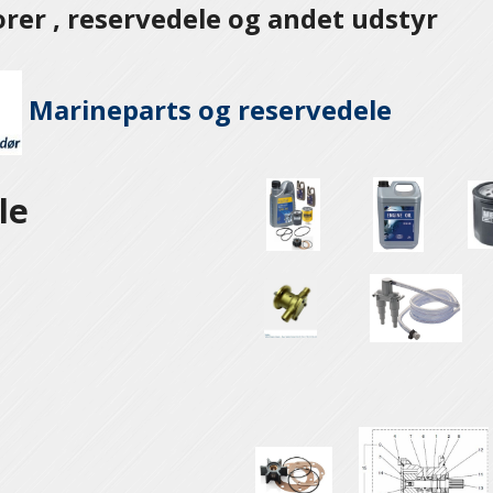
er , reservedele og andet udstyr
Marineparts og
reservedele
le
e
e