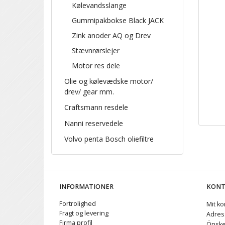
Kølevandsslange
Gummipakbokse Black JACK
Zink anoder AQ og Drev
Stævnrørslejer
Motor res dele
Olie og kølevædske motor/
drev/ gear mm.
Craftsmann resdele
Nanni reservedele
Volvo penta Bosch oliefiltre
INFORMATIONER
KON
Fortrolighed
Mit ko
Fragt og levering
Adres
Firma profil
Önske