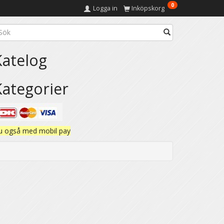
0
Logga in
Inköpskorg
Katelog
Kategorier
u også med mobil pay