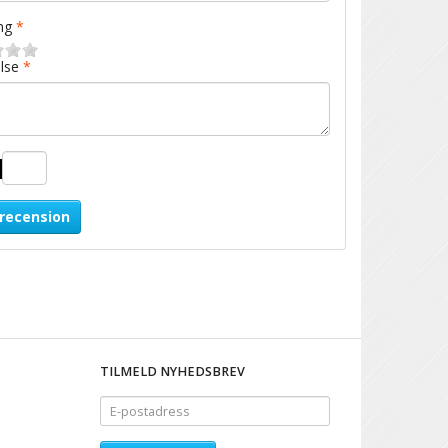
ng
lse
 recension
TILMELD NYHEDSBREV
E-
postadress