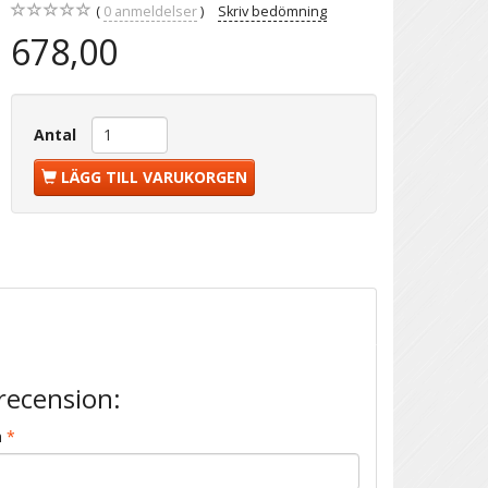
0
anmeldelser
Skriv bedömning
678,00
Antal
LÄGG TILL VARUKORGEN
recension:
n