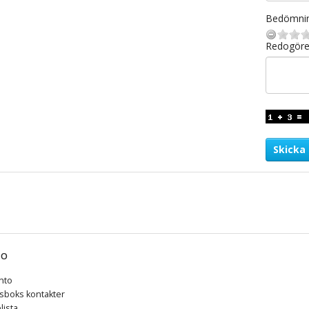
Bedömni
Redogöre
Skicka
TO
nto
sboks kontakter
lista