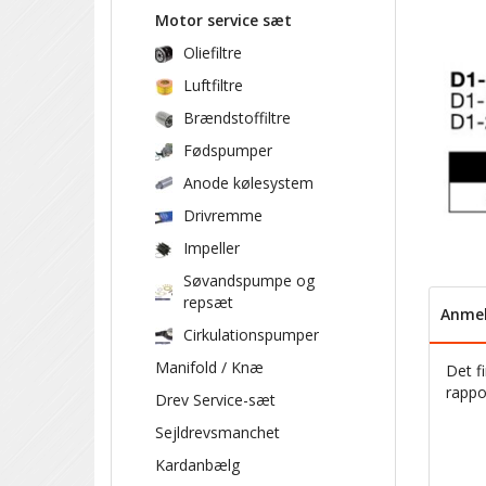
Motor service sæt
Oliefiltre
Luftfiltre
Brændstoffiltre
Fødspumper
Anode kølesystem
Drivremme
Impeller
Søvandspumpe og
repsæt
Anmel
Cirkulationspumper
Manifold / Knæ
Det f
rappo
Drev Service-sæt
Sejldrevsmanchet
Kardanbælg