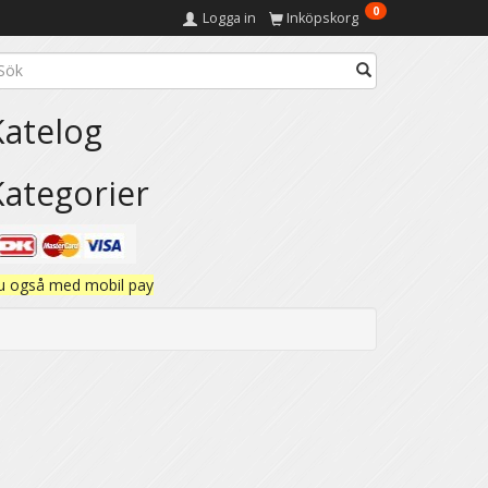
0
Logga in
Inköpskorg
Katelog
Kategorier
u også med mobil pay