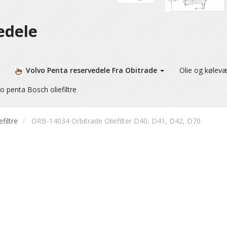
edele
Volvo Penta reservedele Fra Obitrade
Olie og kølev
o penta Bosch oliefiltre
efiltre
ORB-14034 Orbitrade Oliefilter D40, D41, D42, D70