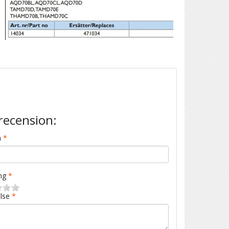
recension:
n
ng
lse