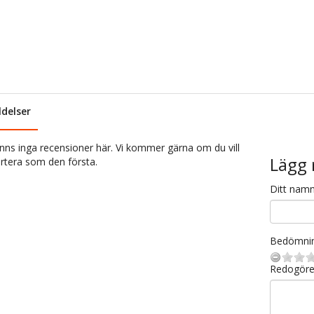
delser
inns inga recensioner här. Vi kommer gärna om du vill
Lägg 
rtera som den första.
Ditt nam
Bedömni
Redogöre