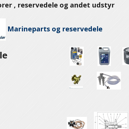
er , reservedele og andet udstyr
Marineparts og
reservedele
le
e
e