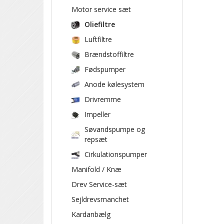
Motor service sæt
Oliefiltre
Luftfiltre
Brændstoffiltre
Fødspumper
Anode kølesystem
Drivremme
Impeller
Søvandspumpe og
repsæt
Cirkulationspumper
Manifold / Knæ
Drev Service-sæt
Sejldrevsmanchet
Kardanbælg