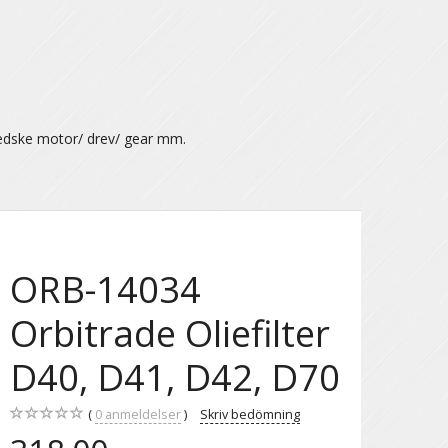
ædske motor/ drev/ gear mm.
ORB-14034
Orbitrade Oliefilter
D40, D41, D42, D70
0
anmeldelser
Skriv bedömning