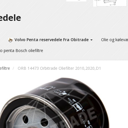
edele
Volvo Penta reservedele Fra Obitrade
Olie og kølev
o penta Bosch oliefiltre
efiltre
ORB 14473 Orbitrade Oliefilter 2010,2020,D1