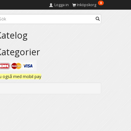
0
Logga in
Inköpskorg
Katelog
Kategorier
u også med mobil pay