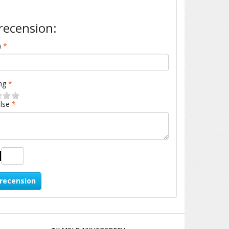
recension:
n
ng
lse
 recension