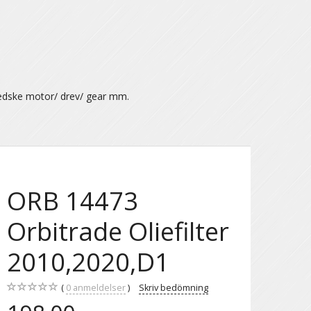
ædske motor/ drev/ gear mm.
ORB 14473
Orbitrade Oliefilter
2010,2020,D1
0
anmeldelser
Skriv bedömning