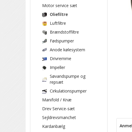
Motor service sæt
Oliefiltre
Luftfiltre
Brændstoffiltre
Fødspumper
Anode kølesystem
Drivremme
Impeller
Søvandspumpe og
repsæt
Cirkulationspumper
Manifold / Knæ
Drev Service-sæt
Sejldrevsmanchet
Anmel
Kardanbælg