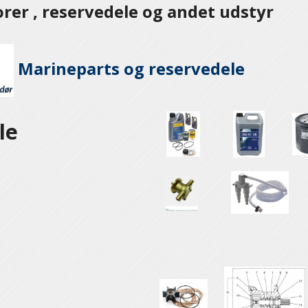
er , reservedele og andet udstyr
Marineparts og
reservedele
le
e
e