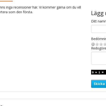
inns inga recensioner här. Vi kommer gärna om du vill
Lägg 
rtera som den första.
Ditt nam
Bedömni
Redogöre
Skicka