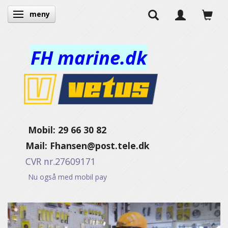
meny
Ändra navigering
FH marine.dk
Mobil: 29 66 30 82
Mail:
Fhansen@post.tele.dk
CVR nr.27609171
Nu også med mobil pay