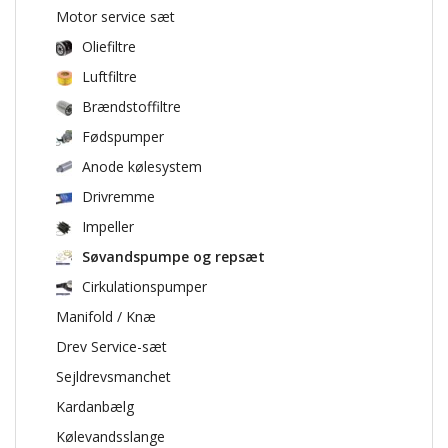
Motor service sæt
Oliefiltre
Luftfiltre
Brændstoffiltre
Fødspumper
Anode kølesystem
Drivremme
Impeller
Søvandspumpe og repsæt
Cirkulationspumper
Manifold / Knæ
Drev Service-sæt
Sejldrevsmanchet
Kardanbælg
Kølevandsslange