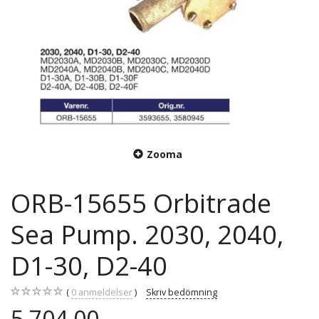
Zooma
ORB-15655 Orbitrade
Sea Pump. 2030, 2040,
D1-30, D2-40
0
anmeldelser
Skriv bedömning
5.704,00