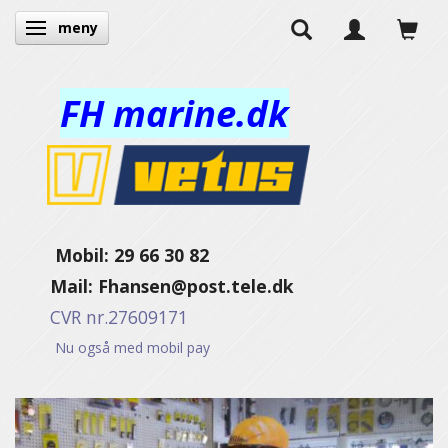
meny
Ändra navigering
FH marine.dk
Mobil: 29 66 30 82
Mail:
Fhansen@post.tele.dk
CVR nr.27609171
Nu også med mobil pay