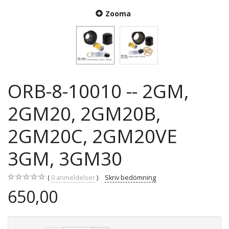
Zooma
ORB-8-10010 -- 2GM,
2GM20, 2GM20B,
2GM20C, 2GM20VE
3GM, 3GM30
0
anmeldelser
Skriv bedömning
650,00