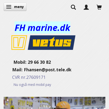
meny
Ändra navigering
FH marine.dk
Mobil: 29 66 30 82
Mail:
Fhansen@post.tele.dk
CVR nr.27609171
Nu også med mobil pay