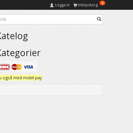
0
Logga in
Inköpskorg
Katelog
Kategorier
u også med mobil pay