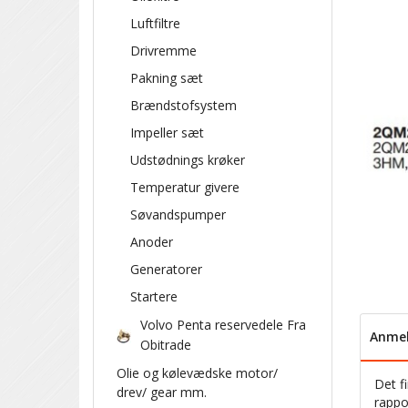
Luftfiltre
Drivremme
Pakning sæt
Brændstofsystem
Impeller sæt
Udstødnings krøker
Temperatur givere
Søvandspumper
Anoder
Generatorer
Startere
Volvo Penta reservedele Fra
Anmel
Obitrade
Olie og kølevædske motor/
Det f
drev/ gear mm.
rappo