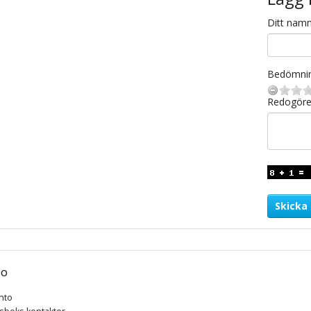
Ditt nam
Bedömni
Redogöre
Skicka
TO
nto