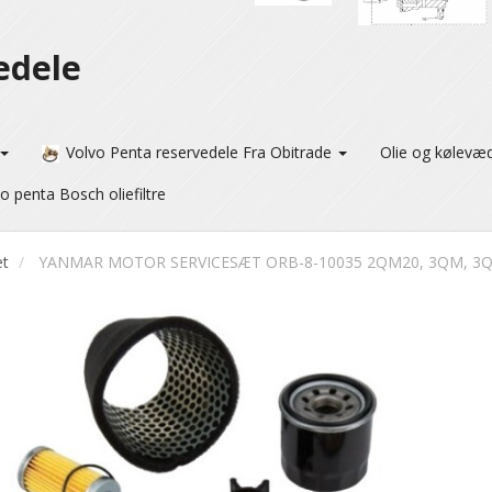
edele
Volvo Penta reservedele Fra Obitrade
Olie og kølevæ
o penta Bosch oliefiltre
æt
YANMAR MOTOR SERVICESÆT ORB-8-10035 2QM20, 3QM, 3Q