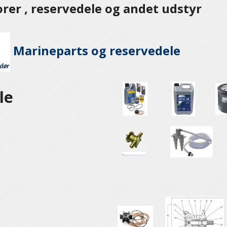
er , reservedele og andet udstyr
Marineparts og
reservedele
le
e
e