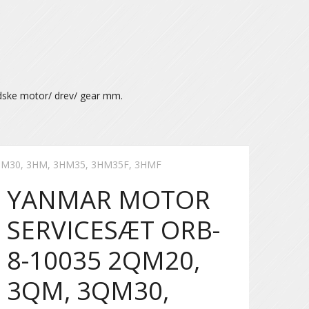
dske motor/ drev/ gear mm.
M30, 3HM, 3HM35, 3HM35F, 3HMF
YANMAR MOTOR
SERVICESÆT ORB-
8-10035 2QM20,
3QM, 3QM30,