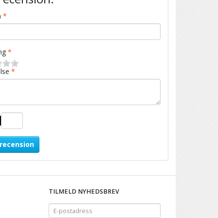
n
ng
lse
 recension
TILMELD NYHEDSBREV
E-
postadress