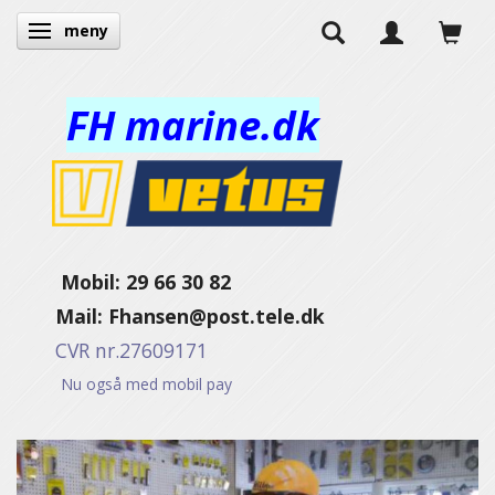
meny
Ändra navigering
FH marine.dk
Mobil: 29 66 30 82
Mail:
Fhansen@post.tele.dk
CVR nr.27609171
Nu også med mobil pay