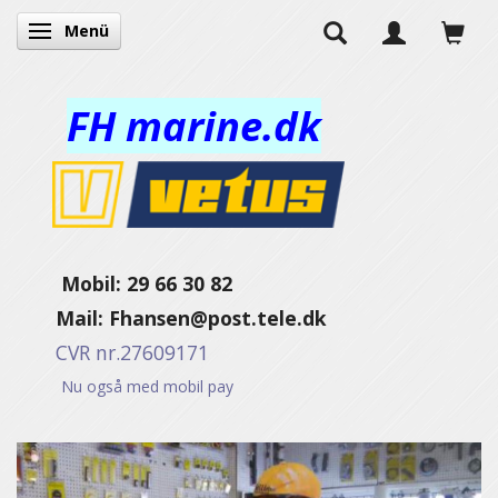
Menü
Anzeige ändern
FH marine.dk
Mobil: 29 66 30 82
Mail:
Fhansen@post.tele.dk
CVR nr.27609171
Nu også med mobil pay