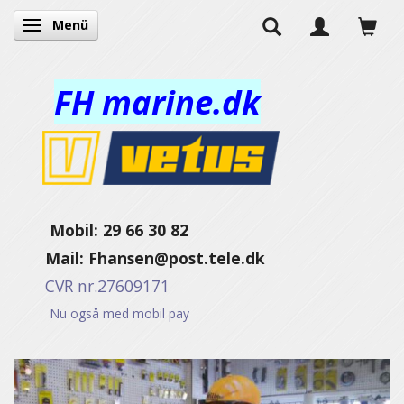
Menü
Anzeige ändern
FH marine.dk
Mobil: 29 66 30 82
Mail:
Fhansen@post.tele.dk
CVR nr.27609171
Nu også med mobil pay