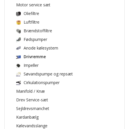
Motor service sæt
Oliefiltre
Luftfiltre
Brændstoffiltre
Fødspumper
Anode kølesystem
Drivremme
Impeller
Søvandspumpe og repsæt
Cirkulationspumper
Manifold / Knæ
Drev Service-sæt
Sejldrevsmanchet
Kardanbælg
Kølevandsslange