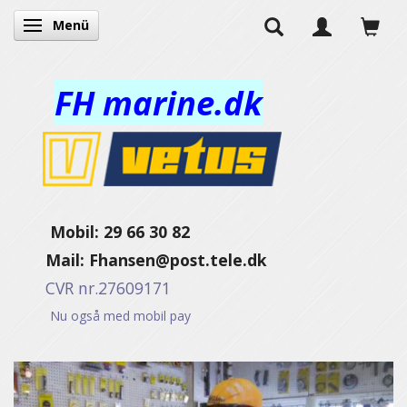
Menü
Anzeige ändern
FH marine.dk
Mobil: 29 66 30 82
Mail:
Fhansen@post.tele.dk
CVR nr.27609171
Nu også med mobil pay