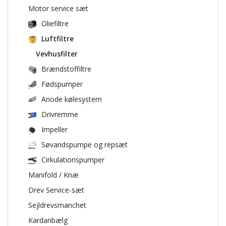
Motor service sæt
Oliefiltre
Luftfiltre
Vevhusfilter
Brændstoffiltre
Fødspumper
Anode kølesystem
Drivremme
Impeller
Søvandspumpe og repsæt
Cirkulationspumper
Manifold / Knæ
Drev Service-sæt
Sejldrevsmanchet
Kardanbælg