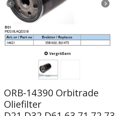
Vergrößern
ORB-14390 Orbitrade
Oliefilter
D21,D32,D61,63,71,72,73