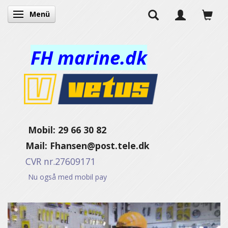
Menü
Anzeige ändern
FH marine.dk
Mobil: 29 66 30 82
Mail:
Fhansen@post.tele.dk
CVR nr.27609171
Nu også med mobil pay