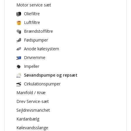
Motor service sæt
Oliefiltre
Luftfiltre
Brændstoffiltre
Fødspumper
Anode kølesystem
Drivremme
Impeller
Søvandspumpe og repsæt
Cirkulationspumper
Manifold / Knæ
Drev Service-sæt
Sejldrevsmanchet
Kardanbælg
Kølevandsslange