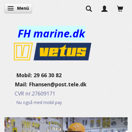
Menü
Anzeige ändern
FH marine.dk
Mobil: 29 66 30 82
Mail:
Fhansen@post.tele.dk
CVR nr.27609171
Nu også med mobil pay