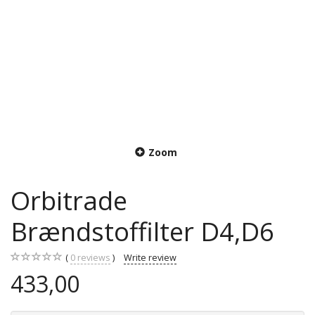
Zoom
Orbitrade
Brændstoffilter D4,D6
0
reviews
Write review
433,00