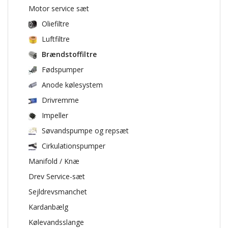
Motor service sæt
Oliefiltre
Luftfiltre
Brændstoffiltre
Fødspumper
Anode kølesystem
Drivremme
Impeller
Søvandspumpe og repsæt
Cirkulationspumper
Manifold / Knæ
Drev Service-sæt
Sejldrevsmanchet
Kardanbælg
Kølevandsslange