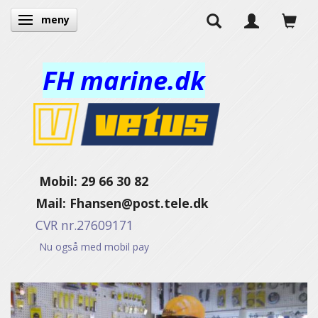
meny
Ändra navigering
FH marine.dk
Mobil: 29 66 30 82
Mail:
Fhansen@post.tele.dk
CVR nr.27609171
Nu også med mobil pay