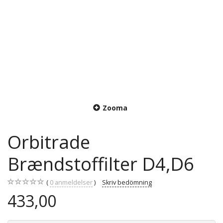
Zooma
Orbitrade
Brændstoffilter D4,D6
0
anmeldelser
Skriv bedömning
433,00