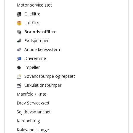
Motor service sæt
Oliefiltre
Luftfiltre
Brændstoffiltre
Fødspumper
Anode kølesystem
Drivremme
Impeller
Søvandspumpe og repsæt
Cirkulationspumper
Manifold / Knæ
Drev Service-sæt
Sejldrevsmanchet
Kardanbælg
Kølevandsslange