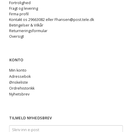
Fortrolighed
Fragt og levering
Firma profil
Kontakt os 29663082 eller Fhansen@post.tele.dk
Betingelser & Vilkår
Returneringsformular
Oversigt
KONTO
Min konto
Adressebok
Ønskeliste
Ordrehistorikk
Nyhetsbrev
TILMELD NYHEDSBREV
Skriv