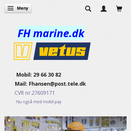
Meny
Veksle navigasjon
FH marine.dk
Mobil: 29 66 30 82
Mail:
Fhansen@post.tele.dk
CVR nr.27609171
Nu også med mobil pay