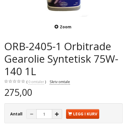
Zoom
ORB-2405-1 Orbitrade
Gearolie Syntetisk 75W-
140 1L
0
omtaler
Skriv omtale
275,00
Antall
LEGG I KURV