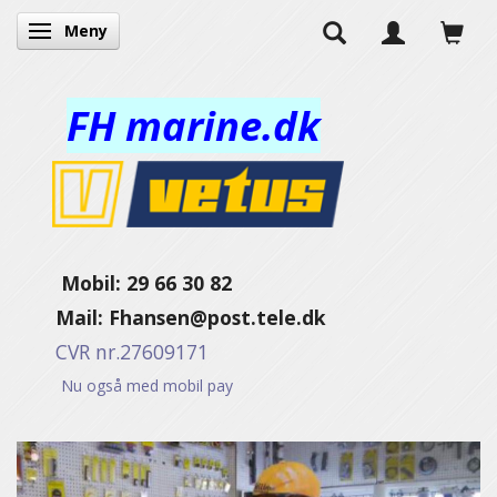
Meny
Veksle navigasjon
FH marine.dk
Mobil: 29 66 30 82
Mail:
Fhansen@post.tele.dk
CVR nr.27609171
Nu også med mobil pay