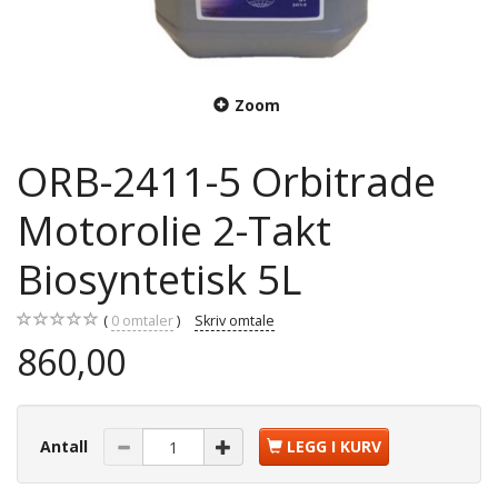
Zoom
ORB-2411-5 Orbitrade
Motorolie 2-Takt
Biosyntetisk 5L
0
omtaler
Skriv omtale
860,00
Antall
LEGG I KURV