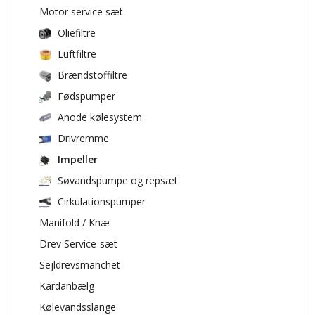
Motor service sæt
Oliefiltre
Luftfiltre
Brændstoffiltre
Fødspumper
Anode kølesystem
Drivremme
Impeller
Søvandspumpe og repsæt
Cirkulationspumper
Manifold / Knæ
Drev Service-sæt
Sejldrevsmanchet
Kardanbælg
Kølevandsslange