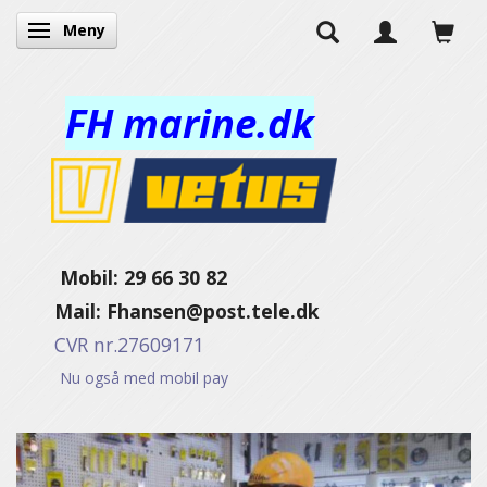
Meny
Veksle navigasjon
FH marine.dk
Mobil: 29 66 30 82
Mail:
Fhansen@post.tele.dk
CVR nr.27609171
Nu også med mobil pay