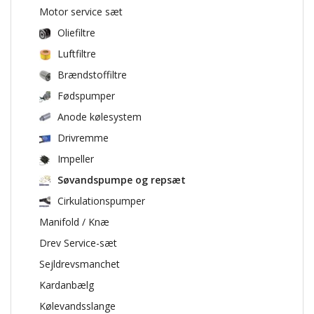
Motor service sæt
Oliefiltre
Luftfiltre
Brændstoffiltre
Fødspumper
Anode kølesystem
Drivremme
Impeller
Søvandspumpe og repsæt
Cirkulationspumper
Manifold / Knæ
Drev Service-sæt
Sejldrevsmanchet
Kardanbælg
Kølevandsslange