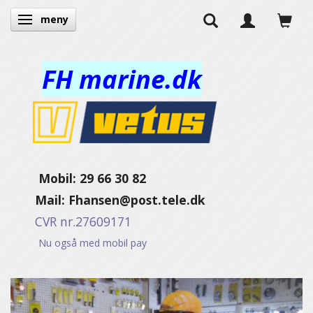
meny
Ändra navigering
FH marine.dk
Mobil: 29 66 30 82
Mail:
Fhansen@post.tele.dk
CVR nr.27609171
Nu også med mobil pay