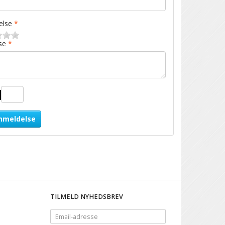
lse
se
nmeldelse
TILMELD NYHEDSBREV
Email-
adresse