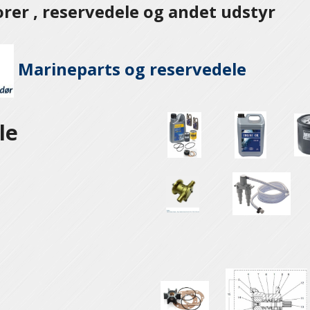
er , reservedele og andet udstyr
Marineparts og
reservedele
le
e
e