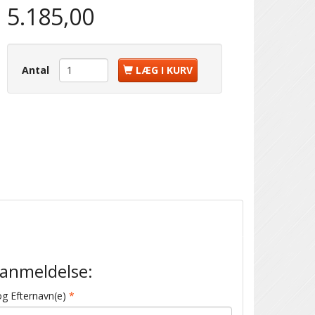
5.185,00
Antal
LÆG I KURV
j anmeldelse:
g Efternavn(e)