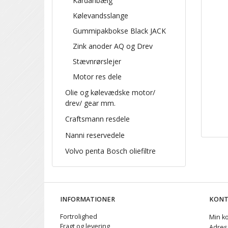
Kardanbælg
Kølevandsslange
Gummipakbokse Black JACK
Zink anoder AQ og Drev
Stævnrørslejer
Motor res dele
Olie og kølevædske motor/
drev/ gear mm.
Craftsmann resdele
Nanni reservedele
Volvo penta Bosch oliefiltre
INFORMATIONER
KON
Fortrolighed
Min k
Fragt og levering
Adres