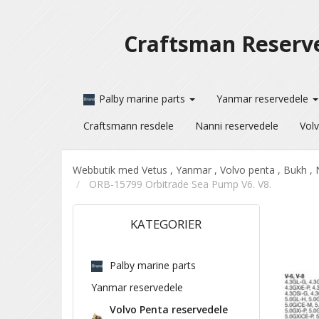
Craftsman Reserv
Palby marine parts
Yanmar reservedele
Craftsmann resdele
Nanni reservedele
Volv
Webbutik med Vetus , Yanmar , Volvo penta , Bukh , 
ORB-15799 Orbitrade Sea Pump V6. V8.
KATEGORIER
Palby marine parts
Yanmar reservedele
Volvo Penta reservedele