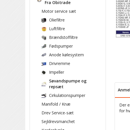
Fra Obitrade
Motor service sæt
Oliefiltre
Luftfiltre
Brændstoffiltre
Fødspumper
Anode kølesystem
Drivremme
Impeller
Søvandspumpe og
repsæt
Anmel
Cirkulationspumper
Manifold / Knæ
Der e
for h
Drev Service-sæt
Sejldrevsmanchet