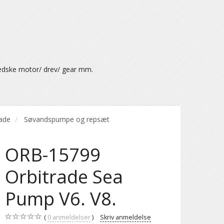
ædske motor/ drev/ gear mm.
rade
Søvandspumpe og repsæt
ORB-15799
Orbitrade Sea
Pump V6. V8.
0
anmeldelser
Skriv anmeldelse