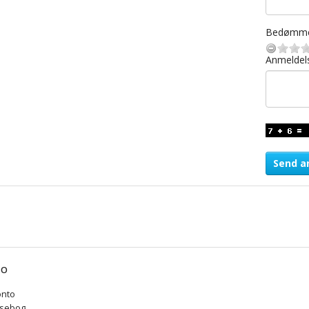
Bedømme
Anmeldel
Send a
TO
onto
sebog