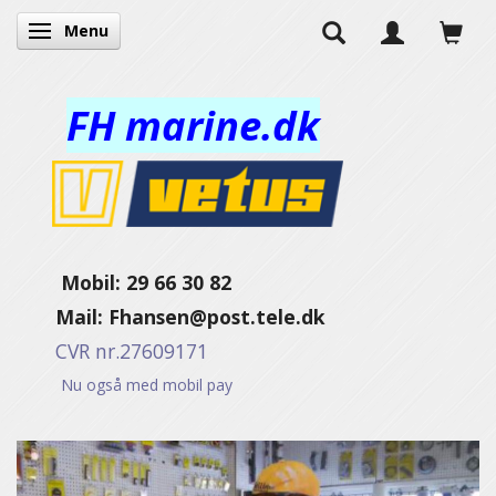
Menu
Skifte navigation
FH marine.dk
Mobil: 29 66 30 82
Mail:
Fhansen@post.tele.dk
CVR nr.27609171
Nu også med mobil pay