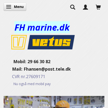
Menu
Skifte navigation
FH marine.dk
Mobil: 29 66 30 82
Mail:
Fhansen@post.tele.dk
CVR nr.27609171
Nu også med mobil pay