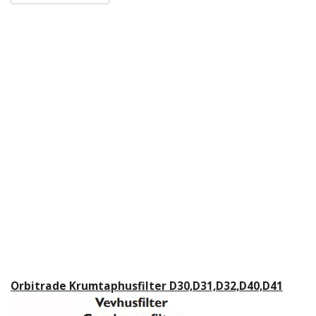
Orbitrade Krumtaphusfilter D30,D31,D32,D40,D41