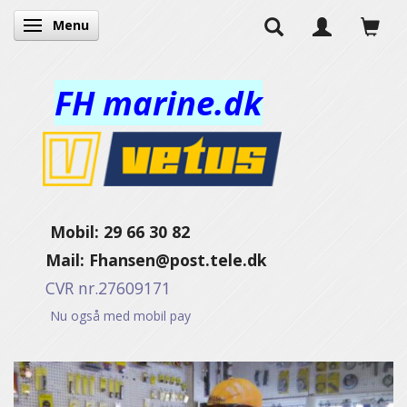
Menu
Skifte navigation
FH marine.dk
Mobil: 29 66 30 82
Mail:
Fhansen@post.tele.dk
CVR nr.27609171
Nu også med mobil pay