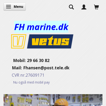
Menu
Skifte navigation
FH marine.dk
Mobil: 29 66 30 82
Mail:
Fhansen@post.tele.dk
CVR nr.27609171
Nu også med mobil pay