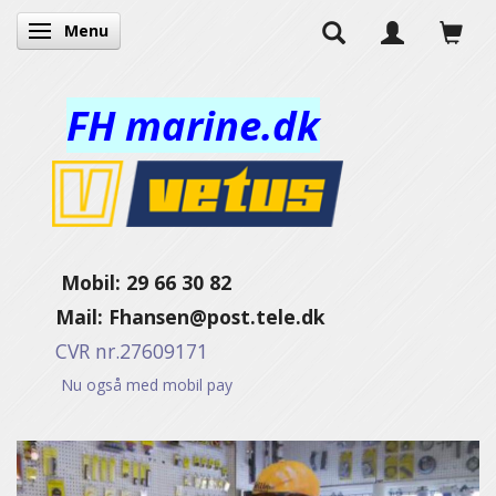
Menu
Skifte navigation
FH marine.dk
Mobil: 29 66 30 82
Mail:
Fhansen@post.tele.dk
CVR nr.27609171
Nu også med mobil pay