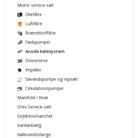
Motor service sæt
Oliefiltre
Luftfiltre
Brændstoffiltre
Fødspumper
Anode kølesystem
Drivremme
Impeller
Søvandspumpe og repsæt
Cirkulationspumper
Manifold / Knæ
Drev Service-sæt
Sejldrevsmanchet
Kardanbælg
Kølevandsslange