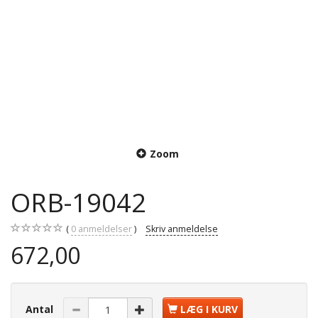
Zoom
ORB-19042
0
anmeldelser
Skriv anmeldelse
672,00
Antal
LÆG I KURV