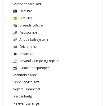
Motor service sæt
Oliefiltre
Luftfiltre
Brændstoffiltre
Fødspumper
Anode kølesystem
Drivremme
Impeller
Søvandspumpe og repsæt
Cirkulationspumper
Manifold / Knæ
Drev Service-sæt
Sejldrevsmanchet
Kardanbælg
Kølevandsslange