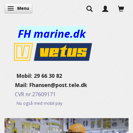
Menu
Skifte navigation
FH marine.dk
Mobil: 29 66 30 82
Mail:
Fhansen@post.tele.dk
CVR nr.27609171
Nu også med mobil pay