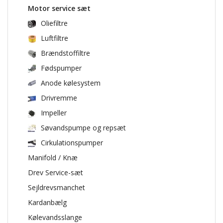
Motor service sæt
Oliefiltre
Luftfiltre
Brændstoffiltre
Fødspumper
Anode kølesystem
Drivremme
Impeller
Søvandspumpe og repsæt
Cirkulationspumper
Manifold / Knæ
Drev Service-sæt
Sejldrevsmanchet
Kardanbælg
Kølevandsslange