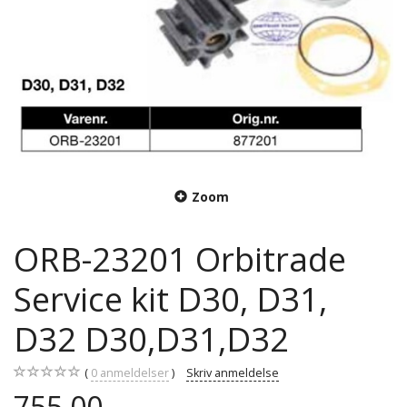
Zoom
ORB-23201 Orbitrade
Service kit D30, D31,
D32 D30,D31,D32
0
anmeldelser
Skriv anmeldelse
755,00