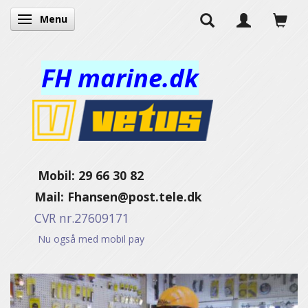
Menu
Skifte navigation
FH marine.dk
Mobil: 29 66 30 82
Mail:
Fhansen@post.tele.dk
CVR nr.27609171
Nu også med mobil pay